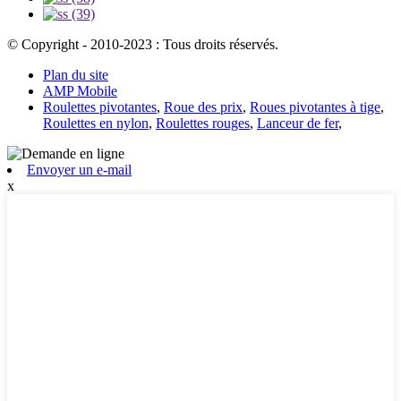
© Copyright - 2010-2023 : Tous droits réservés.
Plan du site
AMP Mobile
Roulettes pivotantes
,
Roue des prix
,
Roues pivotantes à tige
,
Roulettes en nylon
,
Roulettes rouges
,
Lanceur de fer
,
Envoyer un e-mail
x