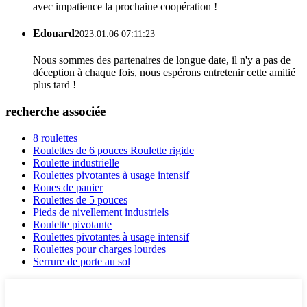
avec impatience la prochaine coopération !
Edouard
2023.01.06 07:11:23
Nous sommes des partenaires de longue date, il n'y a pas de
déception à chaque fois, nous espérons entretenir cette amitié
plus tard !
recherche associée
8 roulettes
Roulettes de 6 pouces Roulette rigide
Roulette industrielle
Roulettes pivotantes à usage intensif
Roues de panier
Roulettes de 5 pouces
Pieds de nivellement industriels
Roulette pivotante
Roulettes pivotantes à usage intensif
Roulettes pour charges lourdes
Serrure de porte au sol