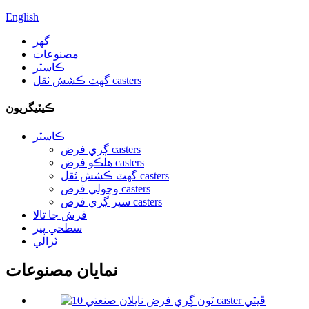
English
گهر
مصنوعات
ڪاسٽر
گھٽ ڪشش ثقل casters
ڪيٽيگريون
ڪاسٽر
ڳري فرض casters
هلڪو فرض casters
گھٽ ڪشش ثقل casters
وچولي فرض casters
سپر ڳري فرض casters
فرش جا تالا
سطحي پير
ٽرالي
نمايان مصنوعات