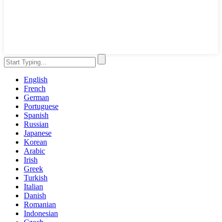
English
French
German
Portuguese
Spanish
Russian
Japanese
Korean
Arabic
Irish
Greek
Turkish
Italian
Danish
Romanian
Indonesian