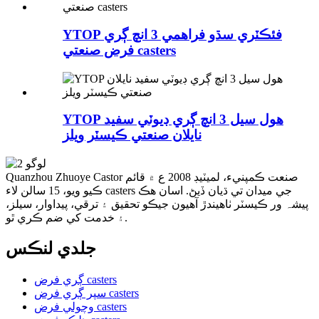
YTOP فئڪٽري سڌو فراهمي 3 انچ ڳري
فرض صنعتي casters
YTOP هول سيل 3 انچ ڳري ڊيوٽي سفيد
نايلان صنعتي ڪيسٽر ويلز
Quanzhou Zhuoye Castor صنعت ڪمپنيء، لميٽيڊ 2008 ع ۾ قائم
ڪيو ويو، 15 سالن لاء casters جي ميدان تي ڌيان ڏيڻ. اسان هڪ
پیشہ ور ڪيسٽر ٺاهيندڙ آهيون جيڪو تحقيق ۽ ترقي، پيداوار، سيلز،
۽ خدمت کي ضم ڪري ٿو.
جلدي لنڪس
ڳري فرض casters
سپر ڳري فرض casters
وچولي فرض casters