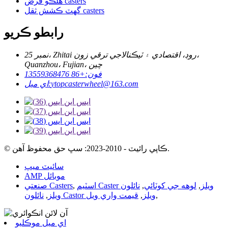
هلڪو فرض casters
گھٽ ڪشش ثقل casters
رابطو ڪريو
نمبر 25، Zhitai روڊ، اقتصادي ۽ ٽيڪنالاجي ترقي زون،
Quanzhou، Fujian، چين
فون:
+86 13559368476
ytopcasterwheel@163.com
اي ميل:
© ڪاپي رائيٽ - 2010-2023: سڀ حق محفوظ آهن.
سائيٽ ميپ
AMP موبائل
اسٽيم Caster ويلز
,
لوهه جي کوٽائي
,
نائلون
,
صنعتي Casters
,
نائلون Castor ويلز
,
قيمت واري ويل
ويلز
,
اي ميل موڪليو