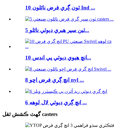
10 ٽون ڳري فرض نائلون Ind ...
5 ٽين سپر هيري ڊيوٽي نائلو...
10 انچ هيوي ڊيوٽي پي انڊس...
8 انچ ڳري فرض اڇو nyl ...
6 انچ ڳري ڊيوٽي لال لوهه ...
گھٽ ڪشش ثقل casters