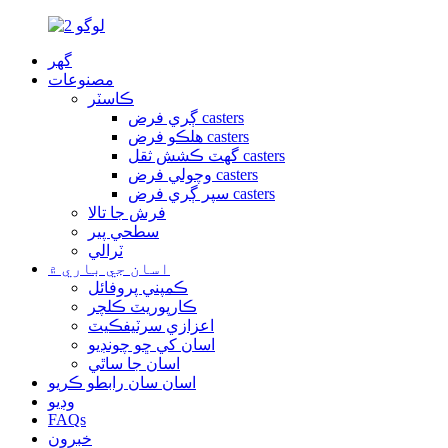
گهر
مصنوعات
ڪاسٽر
ڳري فرض casters
هلڪو فرض casters
گھٽ ڪشش ثقل casters
وچولي فرض casters
سپر ڳري فرض casters
فرش جا تالا
سطحي پير
ٽرالي
اسان جي باري ۾
ڪمپني پروفائل
ڪارپوريٽ ڪلچر
اعزازي سرٽيفڪيٽ
اسان کي ڇو چونڊيو
اسان جا ساٿي
اسان سان رابطو ڪريو
وڊيو
FAQs
خبرون