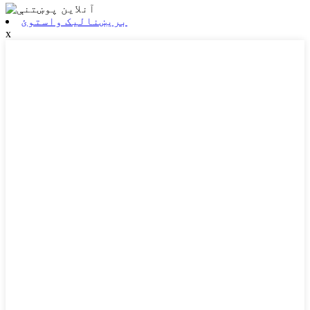
بریښنالیک واستوئ
x