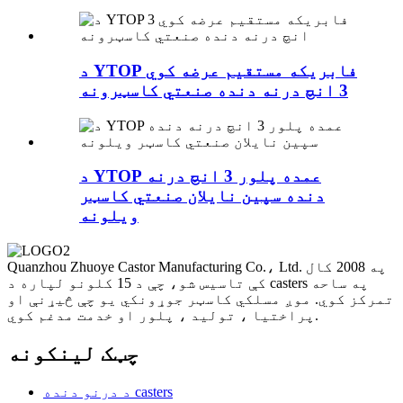
د YTOP فابریکه مستقیم عرضه کوي
3 انچ درنه دنده صنعتي کاسټرونه
د YTOP عمده پلور 3 انچ درنه
دنده سپین نایلان صنعتي کاسټر
ویلونه
Quanzhou Zhuoye Castor Manufacturing Co.، Ltd. په 2008 کال
کې تاسیس شو، چې د 15 کلونو لپاره د casters په ساحه
تمرکز کوي. موږ مسلکي کاسټر جوړونکي یو چې څیړنې او
پراختیا ، تولید ، پلور او خدمت مدغم کوي.
چټک لینکونه
د درنو دنده casters