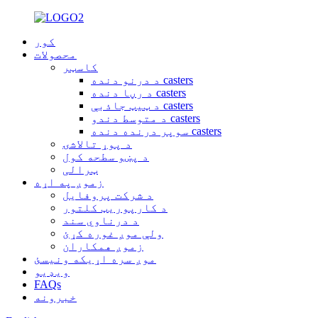
کور
محصولات
کاسټر
د درنو دنده casters
د رڼا دنده casters
د ټيټ جاذبې casters
د متوسط ​​​​دندو casters
سوپر درنده دنده casters
د پوړ تالاشۍ
د پښو سطحه کول
ټرالی
زموږ په اړه
د شرکت پروفایل
د کارپوریټ کلتور
د درناوي سند
ولې موږ غوره کړئ
زموږ همکاران
موږ سره اړیکه ونیسئ
ویډیو
FAQs
خبرونه