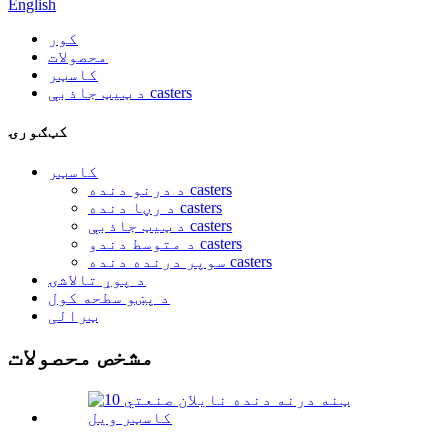
English
کور
محصولات
کاسټر
د ټيټ جاذبې casters
کټګورۍ
کاسټر
د درنو دنده casters
د رڼا دنده casters
د ټيټ جاذبې casters
د متوسط ​​​​دندو casters
سوپر درنده دنده casters
د پوړ تالاشۍ
د پښو سطحه کول
ټرالی
مشخص محصولات