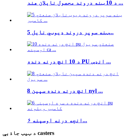
د 10 ټنه دروند محصول نایلان هند ...
5 ټنه سوپر دروند ډیوټي نایل...
د 10 انچ درنه دنده PU انډس ...
8 انچ درنه دنده سپین nyl ...
۶ انچه درنه اوسپنه...
د ټيټ جاذبې casters