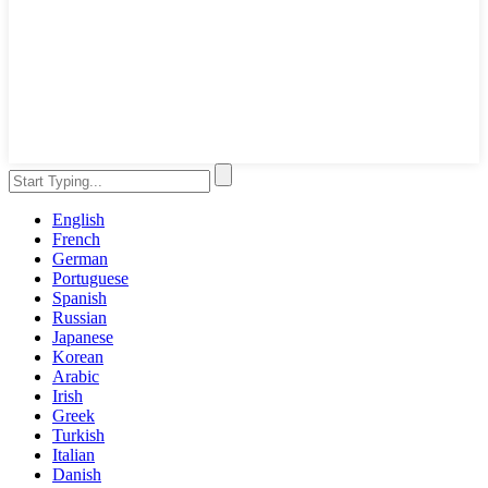
English
French
German
Portuguese
Spanish
Russian
Japanese
Korean
Arabic
Irish
Greek
Turkish
Italian
Danish