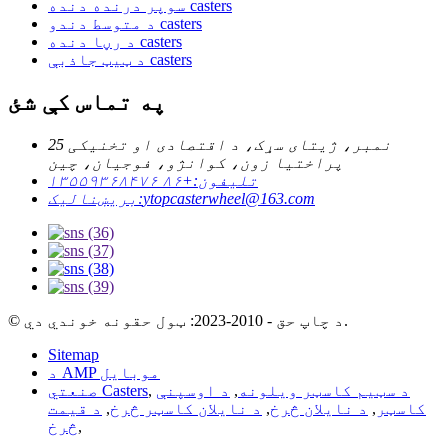
سوپر درنده دنده casters
د متوسط ​​​​دندو casters
د رڼا دنده casters
د ټيټ جاذبې casters
په تماس کې شئ
25 نمبر، ژیتای سړک، د اقتصادی او تخنیکی
پراختیا زون، کوانژو، فوجیان، چین
تلیفون:
+۸۶ ۱۳۵۵۹۳۶۸۴۷۶
ytopcasterwheel@163.com
بریښنالیک:
© د چاپ حق - 2010-2023: ټول حقونه خوندي دي.
Sitemap
د AMP موبایل
د سټیم کاسټر ویلونه
,
د اوسپنې
,
صنعتي Casters
کاسټر
,
د نایلان څرخ
,
د نایلان کاسټر څرخ
,
د قیمت
,
څرخ