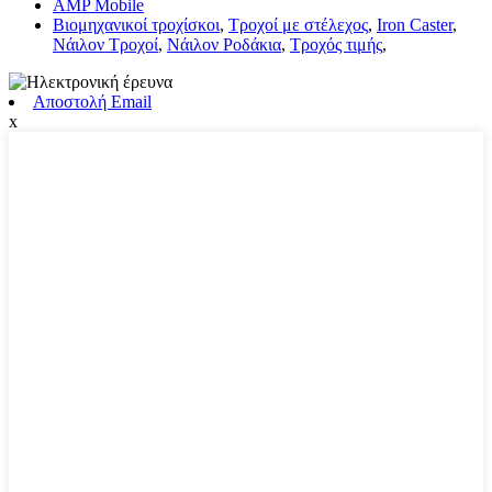
AMP Mobile
Βιομηχανικοί τροχίσκοι
,
Τροχοί με στέλεχος
,
Iron Caster
,
Νάιλον Τροχοί
,
Νάιλον Ροδάκια
,
Τροχός τιμής
,
Αποστολή Email
x