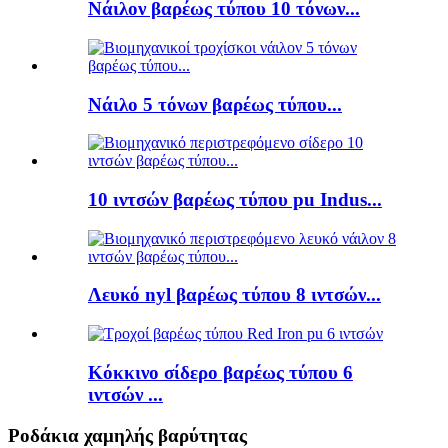
Νάιλον βαρέως τύπου 10 τόνων...
Νάιλο 5 τόνων βαρέως τύπου...
10 ιντσών βαρέως τύπου pu Indus...
Λευκό nyl βαρέως τύπου 8 ιντσών...
Κόκκινο σίδερο βαρέως τύπου 6
ιντσών ...
Ροδάκια χαμηλής βαρύτητας