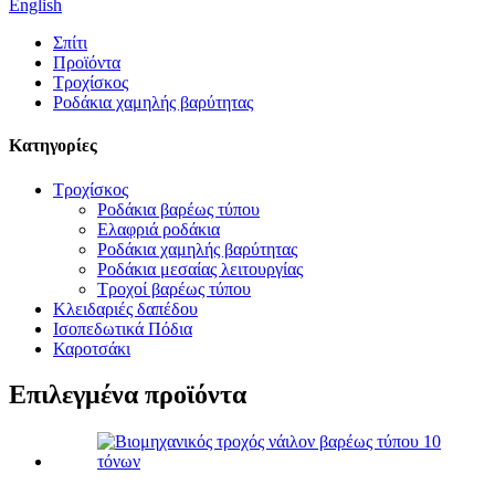
English
Σπίτι
Προϊόντα
Τροχίσκος
Ροδάκια χαμηλής βαρύτητας
Κατηγορίες
Τροχίσκος
Ροδάκια βαρέως τύπου
Ελαφριά ροδάκια
Ροδάκια χαμηλής βαρύτητας
Ροδάκια μεσαίας λειτουργίας
Τροχοί βαρέως τύπου
Κλειδαριές δαπέδου
Ισοπεδωτικά Πόδια
Καροτσάκι
Επιλεγμένα προϊόντα