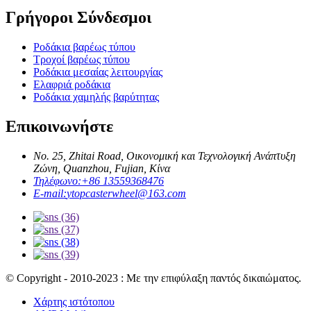
Γρήγοροι Σύνδεσμοι
Ροδάκια βαρέως τύπου
Τροχοί βαρέως τύπου
Ροδάκια μεσαίας λειτουργίας
Ελαφριά ροδάκια
Ροδάκια χαμηλής βαρύτητας
Επικοινωνήστε
No. 25, Zhitai Road, Οικονομική και Τεχνολογική Ανάπτυξη
Ζώνη, Quanzhou, Fujian, Κίνα
Τηλέφωνο:
+86 13559368476
E-mail:
ytopcasterwheel@163.com
© Copyright - 2010-2023 : Με την επιφύλαξη παντός δικαιώματος.
Χάρτης ιστότοπου