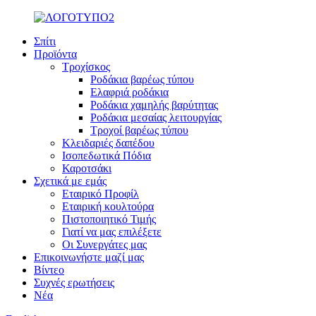
Σπίτι
Προϊόντα
Τροχίσκος
Ροδάκια βαρέως τύπου
Ελαφριά ροδάκια
Ροδάκια χαμηλής βαρύτητας
Ροδάκια μεσαίας λειτουργίας
Τροχοί βαρέως τύπου
Κλειδαριές δαπέδου
Ισοπεδωτικά Πόδια
Καροτσάκι
Σχετικά με εμάς
Εταιρικό Προφίλ
Εταιρική κουλτούρα
Πιστοποιητικό Τιμής
Γιατί να μας επιλέξετε
Οι Συνεργάτες μας
Επικοινωνήστε μαζί μας
Βίντεο
Συχνές ερωτήσεις
Νέα