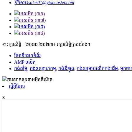
អ៊ីមែល៖
sales01@ytopcaster.com
© រក្សាសិទ្ធិ - ២០១០-២០២៣៖ រក្សាសិទ្ធិគ្រប់យ៉ាង។
ផែនទីគេហទំព័រ
AMP ចល័ត
កង់តម្លៃ
,
កង់ឧស្សាហកម្ម
,
កង់​នីឡុង
,
កង់​សម្រាប់​លើក​កង់​ដើម
,
អ្នក​ចា
ផ្ញើអ៊ីមែល
x