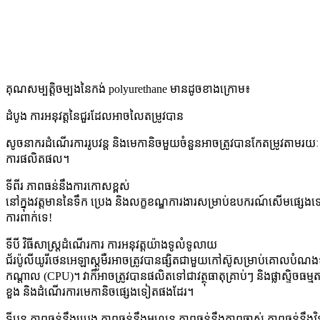
គុណសម្បត្តិចម្បងនៃកង់ polyurethane មានដូចខាងក្រោម៖
ដំបូង ការអនុវត្តនៃជួរដែលអាចលៃតម្រូវបាន
សូចនាករ​ដំណើរការ​រូបវន្ត និង​មេកានិច​មួយចំនួន​អាច​ត្រូវ​បាន​កែតម្រូវ​តាមរយៈ​កា
ការ​ផលិតផល។
ទីពីរ ភាពធន់នឹងការកោសខ្ពស់
នៅក្នុងវត្តមាននៃទឹក ប្រេង និងលក្ខខណ្ឌការងារសម្រាប់ឧបករណ៍សើមផ្សេងទ
ការពាក់ទេ!
ទីបី វិធីសាស្រ្តដំណើរការ ការអនុវត្តយ៉ាងទូលំទូលាយ
ជ័រប៉ូលីយូរីថេនអេឡាស្តូមឺរអាចត្រូវបានផ្សិតជាមួយកៅស៊ូសម្រាប់គោលបំណងទ
កណ្តាល (CPU)។ វាក៏អាចត្រូវបានផលិតទៅជាវត្ថុធាតុគ្រាប់ៗ និងផ្លាស្ទិចធម្មត
ខួង និងដំណើរការមេកានិចផ្សេងទៀតផងដែរ។
ទីបួន ភាពធន់នឹងប្រេង ភាពធន់នឹងអូហ្សូន ភាពធន់នឹងភាពចាស់ ភាពធន់នឹងវិទ្