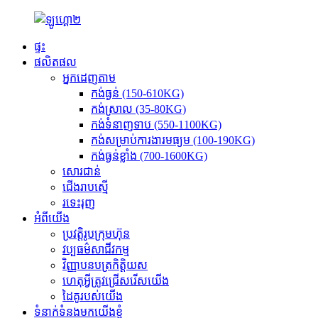
ផ្ទះ
ផលិតផល
អ្នក​ដេញ​តាម
កង់ធ្ងន់ (150-610KG)
កង់ស្រាល (35-80KG)
កង់​ទំនាញ​ទាប (550-1100KG)
កង់​សម្រាប់​ការងារ​មធ្យម (100-190KG)
កង់ធ្ងន់ខ្លាំង (700-1600KG)
សោរជាន់
ជើង​រាបស្មើ
រទេះរុញ
អំពីយើង
ប្រវត្តិរូបក្រុមហ៊ុន
វប្បធម៌សាជីវកម្ម
វិញ្ញាបនបត្រកិត្តិយស
ហេតុអ្វីត្រូវជ្រើសរើសយើង
ដៃគូរបស់យើង
ទំនាក់ទំនងមកយើងខ្ញុំ