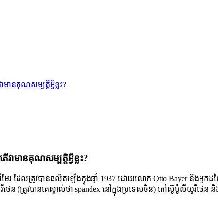
ានគុណសម្បត្តិអ្វីខ្លះ?
វាមានគុណសម្បត្តិអ្វីខ្លះ?
ែរ ដែលត្រូវបានផលិតឡើងក្នុងឆ្នាំ 1937 ដោយលោក Otto Bayer និងអ្នកដទៃទៀត។
ថេន (ត្រូវបានគេស្គាល់ថា spandex នៅក្នុងប្រទេសចិន) កៅស៊ូប៉ូលីយូរីថេន និង អេ