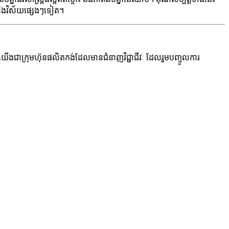
 និងវិស័យផ្សេងៗទៀត។
 យើងជាក្រុមហ៊ុនផលិតកង់ដែលមានជំនាញវិជ្ជាជីវៈ ដែលរួមបញ្ចូលការ