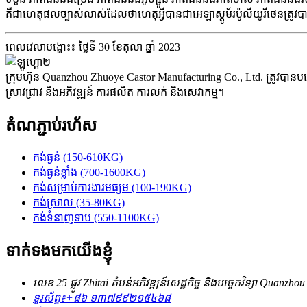
គឺជាហេតុផលច្បាស់លាស់ដែលថាហេតុអ្វីបានជាអេឡាស្តូម័រប៉ូលីយូរីថេនត្រូវ
ពេលវេលាបង្ហោះ៖ ថ្ងៃទី 30 ខែតុលា ឆ្នាំ 2023
ក្រុមហ៊ុន Quanzhou Zhuoye Castor Manufacturing Co., Ltd. ត្រូវបាន
ស្រាវជ្រាវ និងអភិវឌ្ឍន៍ ការផលិត ការលក់ និងសេវាកម្ម។
តំណភ្ជាប់រហ័ស
កង់ធ្ងន់ (150-610KG)
កង់ធ្ងន់ខ្លាំង (700-1600KG)
កង់​សម្រាប់​ការងារ​មធ្យម (100-190KG)
កង់ស្រាល (35-80KG)
កង់​ទំនាញ​ទាប (550-1100KG)
ទាក់ទងមកយើងខ្ញុំ
លេខ 25 ផ្លូវ Zhitai តំបន់អភិវឌ្ឍន៍សេដ្ឋកិច្ច និងបច្ចេកវិទ្យា Quanzho
ទូរស័ព្ទ៖
+៨៦ ១៣៧៩៩២១៥៤៦៨