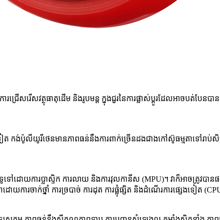
រជ្រើសរើស​វត្ថុធាតុដើម និង​រូបមន្ត ក្នុង​ជួរ​នៃ​ការ​ផ្លាស់ប្តូរ​ដែល​អាច​បត់បែន​ប
ៀត កង់ប៉ូលីយូរីថេនមានភាពធន់នឹងការពាក់ច្រើនដងជាងកៅស៊ូធម្មតាទៅរាប់សិបដ
ូទៅដោយការប្លាស្ទិក ការលាយ និងការវុលកានីស (MPU)។ វាក៏អាចត្រូវបានផលិតទ
ាដោយការចាក់ថ្នាំ ការច្របាច់ ការដុត ការផ្លុំផ្សិត និងដំណើរការផ្សេងទៀត (CPU)
យុសកម្ម ភាពធន់នឹងសីតុណ្ហភាពទាប ការបញ្ជូនសំឡេងល្អ កម្លាំងស្អិតខ្លាំង ភាព