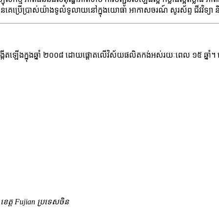
បានគេប្រើប្រាស់យ៉ាងទូលំទូលាយនៅក្នុងយោធា អាកាសចរណ៍ សូរស័ព្ទ ជីវវិទ្យា
បង្កើតឡើងក្នុងឆ្នាំ ២០០៨ ដោយផ្តោតលើវិស័យផលិតកង់អស់រយៈពេល ១៥ ឆ្នាំ។
u ខេត្ត Fujian ប្រទេសចិន