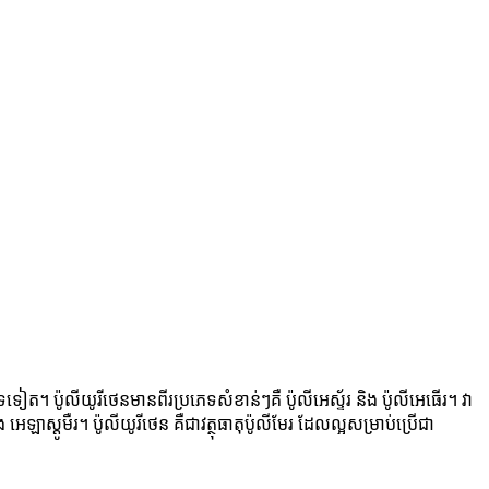
 ប៉ូលីយូរីថេនមានពីរប្រភេទសំខាន់ៗគឺ ប៉ូលីអេស្ទ័រ និង ប៉ូលីអេធើរ។ វា
ឡាស្តូមឺរ។ ប៉ូលីយូរីថេន គឺជាវត្ថុធាតុប៉ូលីមែរ ដែលល្អសម្រាប់ប្រើជា