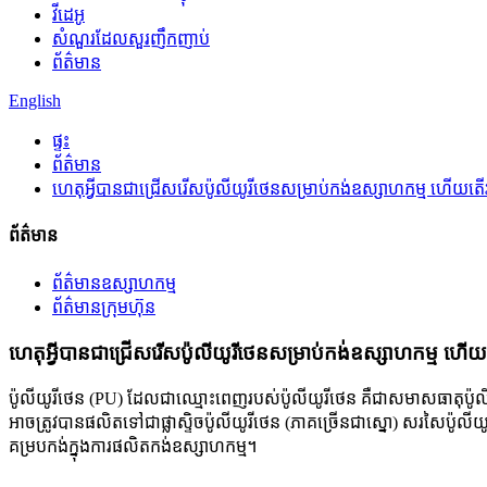
វីដេអូ
សំណួរដែលសួរញឹកញាប់
ព័ត៌មាន
English
ផ្ទះ
ព័ត៌មាន
ហេតុអ្វីបានជាជ្រើសរើសប៉ូលីយូរីថេនសម្រាប់កង់ឧស្សាហកម្ម ហើយតើវាម
ព័ត៌មាន
ព័ត៌មានឧស្សាហកម្ម
ព័ត៌មានក្រុមហ៊ុន
ហេតុអ្វីបានជាជ្រើសរើសប៉ូលីយូរីថេនសម្រាប់កង់ឧស្សាហកម្ម ហើយតើ
ប៉ូលីយូរីថេន (PU) ដែលជាឈ្មោះពេញរបស់ប៉ូលីយូរីថេន គឺជាសមាសធាតុប៉ូលីម
អាចត្រូវបានផលិតទៅជាផ្លាស្ទិចប៉ូលីយូរីថេន (ភាគច្រើនជាស្នោ) សរសៃប៉ូលីយូរី
គម្របកង់ក្នុងការផលិតកង់ឧស្សាហកម្ម។