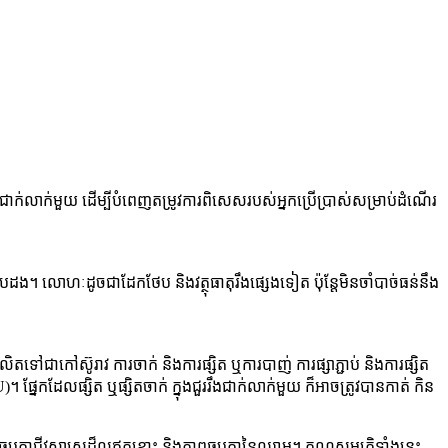
ាន​ជាក់លាក់​មួយ ដើម្បី​បំពេញ​តម្រូវការ​ពិសេស​របស់​អ្នកប្រើប្រាស់​សម្រាប់​ដំណើរ
ង។ លោហៈដូចជាដែកថែប និងវត្ថុធាតុរឹងផ្សេងទៀត ប៉ុន្តែមិនចាំបាច់ធន់នឹង
ៅជាកៅស៊ូរាវ ការចាក់ និងការផ្សិត ឬការបាញ់ ការផ្សាភ្ជាប់ និងការផ្សិត
។ ផ្នែកដែលផ្សិត ឬផ្សិតចាក់ ក្នុងជួររឹងជាក់លាក់មួយ ក៏អាចត្រូវបានកាត់ កិន
ឆបគ្នាជីវសាស្រ្តដ៏ល្អឥតខ្ចោះ និងភាពឆបគ្នានៃឈាម។ គុណសម្បត្តិទាំងនេះ