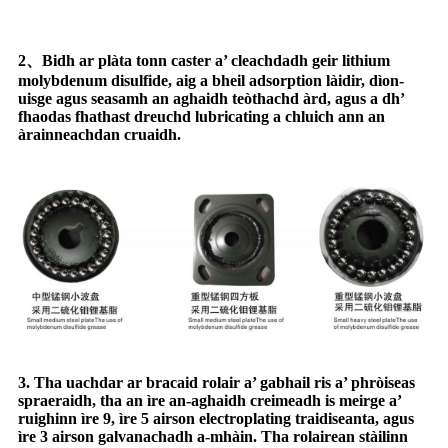
2、Bidh ar plàta tonn caster a’ cleachdadh geir lithium
molybdenum disulfide, aig a bheil adsorption làidir, dìon-
uisge agus seasamh an aghaidh teòthachd àrd, agus a dh’
fhaodas fhathast dreuchd lubricating a chluich ann an
àrainneachdan cruaidh.
3. Tha uachdar ar bracaid rolair a’ gabhail ris a’ phròiseas
spraeraidh, tha an ìre an-aghaidh creimeadh is meirge a’
ruighinn ìre 9, ìre 5 airson electroplating traidiseanta, agus
ìre 3 airson galvanachadh a-mhàin. Tha rolairean stàilinn