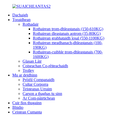
Dachaigh
Toraidhean
Rothadair
Rothairean trom-dhleastanais (150-610KG)
Rothairean dleastanais aotrom (35-80KG)
Rothairean grabhataidh ìosal (550-1100KG)
Rothairean meadhanach-dhleastanais (100-
190KG)
Rothairean-cuibhle trom-dhleastanais (700-
1600KG)
Glasan Làir
Coiseachan Co-rèiteachaidh
Trolley
Mu ar deidhinn
Pròifil Companaidh
Cultar Corporra
Teisteanas Urraim
Carson a thaghas tu sinn
Ar Com-pàirtichean
Cuir fios thugainn
Bhidio
Ceistean Cumanta