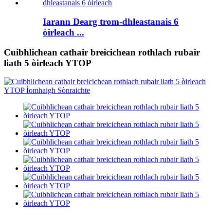
Iarann ​​Dearg trom-dhleastanais 6
òirleach ...
Cuibhlichean cathair breicichean rothlach rubair
liath 5 òirleach YTOP