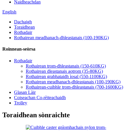
Naidheachdan
English
Dachaigh
Toraidhean
Rothadair
Rothairean meadhanach-dhleastanais (100-190KG)
Roinnean-seòrsa
Rothadair
Rothairean trom-dhleastanais (150-610KG)
Rothairean dleastanais aotrom (35-80KG)
Rothairean grabhataidh ìosal (550-1100KG)
Rothairean meadhanach-dhleastanais (100-190KG)
Rothairean-cuibhle trom-dhleastanais (700-1600KG)
Glasan Làir
Coiseachan Co-rèiteachaidh
Trolley
Toraidhean sònraichte