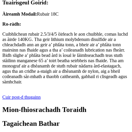
Tuairisgeul Goirid:
Àireamh Modail:
Rubair 18C
Ro-ràdh:
Cuibhlichean rubair 2.5/3/4/5 òirleach le aon chuibhle, comas luchd
as àirde 140KG. Tha geir lithium molybdenum disulfide air a
chleachdadh ann an geir a’ phlàta tonn, a bheir air a’ phlàta tonn
mairsinn nas fhaide agus a tha a’ coileanadh lubrication nas fheàrr.
Bidh slighe a’ phlàta bead àrd is ìosal le làimhseachadh teas stuth
stàilinn manganese 65 a’ toirt beatha seirbheis nas fhaide. Tha am
monograf air a dhèanamh de stuth rubair nàdarra àrd-elastagach,
agus tha an cridhe a-staigh air a dhèanamh de nylon, aig a bheil
coileanadh sàr-mhath a thaobh caitheamh, gabhail ri clisgeadh agus
sàmhchair.
Cuir post-d thugainn
Mion-fhiosrachadh Toraidh
Tagaichean Bathar