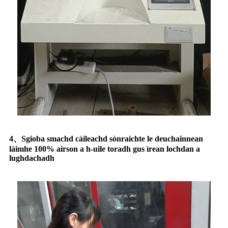
4、Sgioba smachd càileachd sònraichte le deuchainnean
làimhe 100% airson a h-uile toradh gus ìrean lochdan a
lughdachadh