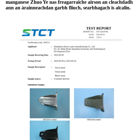
manganese Zhuo Ye nas freagarraiche airson an cleachdadh
ann an àrainneachdan garbh fliuch, searbhagach is alcalin.